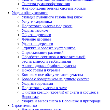
Система туманообразования
Антиобледенительная система кровли
Уход и обслуживание
Укладка рулонного газона под ключ
Услуги садовника
Подготовка участка под газон
Уход за газоном
Обрезка деревьев
Лечение деревьев
Удаление деревьев
Стрижка и обрезка кустарников
Опрыскивание растений
Обработка сорняков и нежелательной
растительности гербицидами
Акарицидная обработка участка
Покос травы и бурьяна
Комплексное обслуживание участка
Борьба с борщевиком на дачном участке
Уход за водоемами
Подготовка участка к зиме
Очистка крыши (кровли) от снега и сосулек в
Воронеже
Уборка и вывоз снега в Воронеже и пригороде
Строительство
Демонтаж старого дома