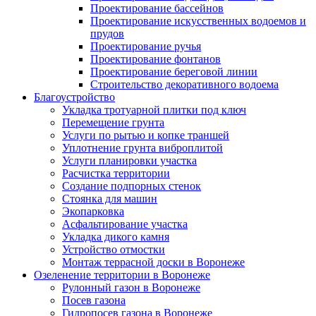
Проектирование бассейнов
Проектирование искусственных водоемов и
прудов
Проектирование ручья
Проектирование фонтанов
Проектирование береговой линии
Строительство декоративного водоема
Благоустройство
Укладка тротуарной плитки под ключ
Перемещение грунта
Услуги по рытью и копке траншей
Уплотнение грунта виброплитой
Услуги планировки участка
Расчистка территории
Создание подпорных стенок
Стоянка для машин
Экопарковка
Асфальтирование участка
Укладка дикого камня
Устройство отмостки
Монтаж террасной доски в Воронеже
Озеленение территории в Воронеже
Рулонный газон в Воронеже
Посев газона
Гидропосев газона в Воронеже