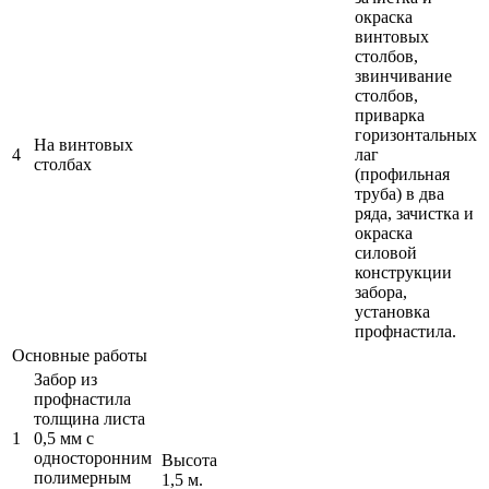
окраска
винтовых
столбов,
звинчивание
столбов,
приварка
горизонтальных
На винтовых
4
лаг
столбах
(профильная
труба) в два
ряда, зачистка и
окраска
силовой
конструкции
забора,
установка
профнастила.
Основные работы
Забор из
профнастила
толщина листа
1
0,5 мм c
односторонним
Высота
полимерным
1,5 м.