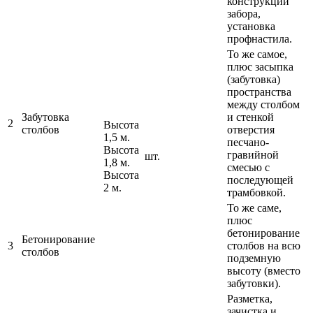
конструкции
забора,
установка
профнастила.
То же самое,
плюс засыпка
(забутовка)
пространства
между столбом
Забутовка
и стенкой
2
Высота
столбов
отверстия
1,5 м.
песчано-
Высота
гравийной
шт.
1,8 м.
смесью с
Высота
последующей
2 м.
трамбовкой.
То же саме,
плюс
бетонирование
Бетонирование
3
столбов на всю
столбов
подземную
высоту (вместо
забутовки).
Разметка,
зачистка и